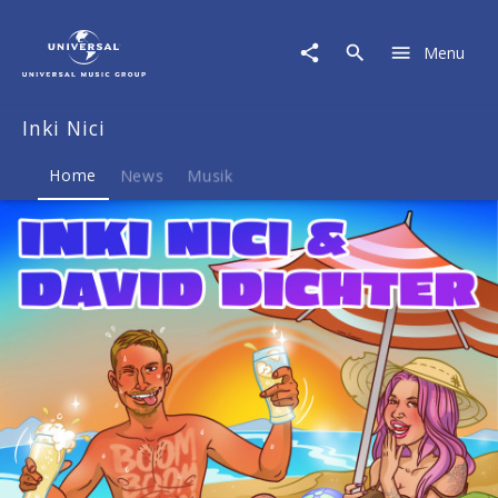
Inki
Nici
Menu
|
Musik
&
Inki Nici
Merch
Home
News
Musik