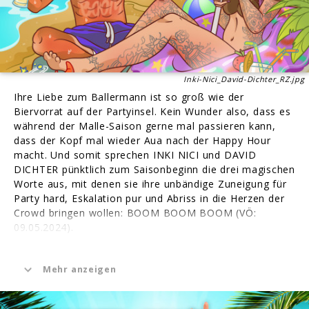
Inki-Nici_David-Dichter_RZ.jpg
Ihre Liebe zum Ballermann ist so groß wie der
Biervorrat auf der Partyinsel. Kein Wunder also, dass es
während der Malle-Saison gerne mal passieren kann,
dass der Kopf mal wieder Aua nach der Happy Hour
macht. Und somit sprechen INKI NICI und DAVID
DICHTER pünktlich zum Saisonbeginn die drei magischen
Worte aus, mit denen sie ihre unbändige Zuneigung für
Party hard, Eskalation pur und Abriss in die Herzen der
Crowd bringen wollen: BOOM BOOM BOOM (VÖ:
09.05.2024).
Bereits mit ihrer ersten gemeinsamen Single CIAO 3
Mehr anzeigen
TAGE BLAU haben INKI NICI und DAVID DICHTER an der
Seite von DJ AARON das inoffizielle Malle-Motto der
Saison in unsere Playlisten katapultiert. Mehr als 7