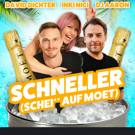
Millionen Spotify-Streams für den promillelastigen Song
lassen keine Fragen mehr offen – und auch mit ihrem
neuesten Coup sprechen INKI NICI und DAVID DICHTER
wieder einmal feierfesten Klartext:
Boom, Boom, Boom
Heut saufen wir uns dumm
Hier wird heut keiner schlauer
Vier Tage Happy Hour
Ob zum „Jägi“ oder zum „Woddi“ gegriffen wird – am
Ende bleibt immer die alles entscheidende Frage, die
sich INKI NICI und DAVID DICHTER stellen: „What the
Fuck, gibt’s noch Schnaps?“. Die Antwort finden die
beiden Ballermann-Ultras an der Theke – und an der
Platja de Palma, die die beiden Durchstarter in dieser
Saison gemeinsam erobern wollen. Mit im Gepäck: jede
Menge Bock auf Party, den einen oder anderen Drink