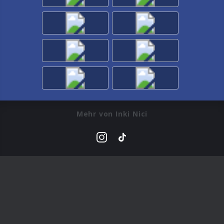
„Lea (feat. Bierkapitän & Andy Luxx)“ legt er nun wieder
gemeinsam mit David Dichter und Inki Nici einen
weiteren Track vor, auf dem er nach allen Regeln der
Kunst die Abrissbirne kreisen lässt.
Mit „Ciao 3 Tage blau“ ist euch eine explosive Mischung
für die Ohren und die Leber garantiert!
Mehr von Inki Nici