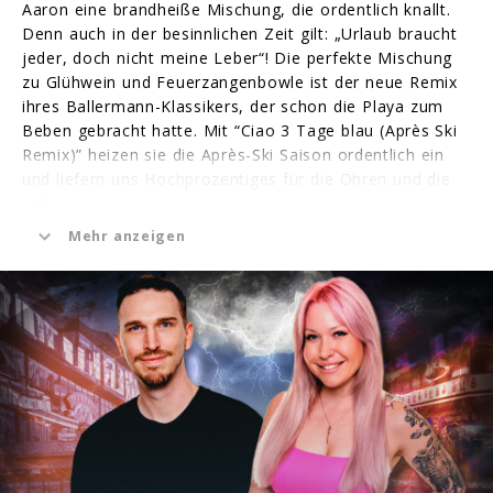
Aaron eine brandheiße Mischung, die ordentlich knallt.
Denn auch in der besinnlichen Zeit gilt: „Urlaub braucht
jeder, doch nicht meine Leber“! Die perfekte Mischung
zu Glühwein und Feuerzangenbowle ist der neue Remix
ihres Ballermann-Klassikers, der schon die Playa zum
Beben gebracht hatte. Mit “Ciao 3 Tage blau (Après Ski
Remix)” heizen sie die Après-Ski Saison ordentlich ein
und liefern uns Hochprozentiges für die Ohren und die
Leber.
Mehr anzeigen
Mit ihrer neuen Single verkündet das Party-Trio schon
mal das inoffizielle Motto der Après-Ski Saison und legt
den dazugehörigen Stimmungshit vor, mit der jede noch
so kalte Winter-Party in Sekundenbruchteilen auf
Betriebstemperatur gebracht wird!
Feier-Expertise haben die drei leidenschaftlichen
Ballermann-Liebhaber:innen schon jetzt mehr als genug:
David Dichter trägt seinen bevorzugten
Bewusstseinszustand schon im Nachnamen und hat