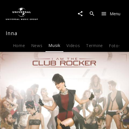
Inna
|
Menu
Musik
|
I
Inna
Am
The
Club
Home
News
Musik
Videos
Termine
Fotos
B
Rocker