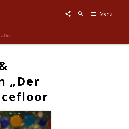
Menu
rafie
 &
n „Der
ncefloor