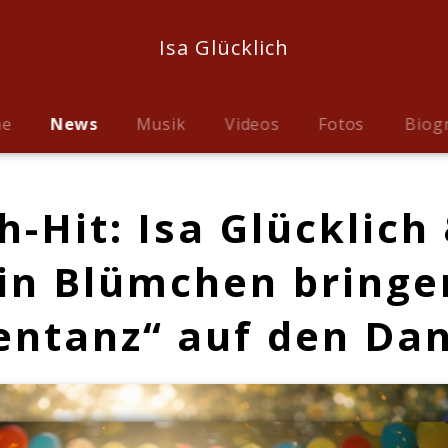
Isa Glücklich
me
News
Musik
Videos
Fotos
Biog
-Hit: Isa Glücklich
in Blümchen bringe
entanz“ auf den Da