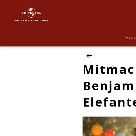
Isa
Glücklich
|
News
|
Ho
Mitmach-
Hit:
Isa
Glücklich
Mitmach
&
Benjamin
Benjam
Blümchen
bringen
Elefant
„Der
Elefantentanz“
auf
den
Dancefloor