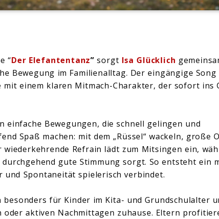
e “
Der Elefantentanz
”
sorgt
Isa Glücklich
gemeinsa
che Bewegung im Familienalltag. Der eingängige Song 
 mit einem klaren Mitmach-Charakter, der sofort ins 
n einfache Bewegungen, die schnell gelingen und
fend Spaß machen: mit dem „Rüssel“ wackeln, große 
r wiederkehrende Refrain lädt zum Mitsingen ein, wä
 durchgehend gute Stimmung sorgt. So entsteht ein m
r und Spontaneität spielerisch verbindet.
h besonders für Kinder im Kita- und Grundschulalter u
 oder aktiven Nachmittagen zuhause. Eltern profitie