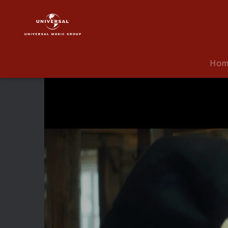
Isa
Glücklich
|
Video
|
Ho
Pinguin