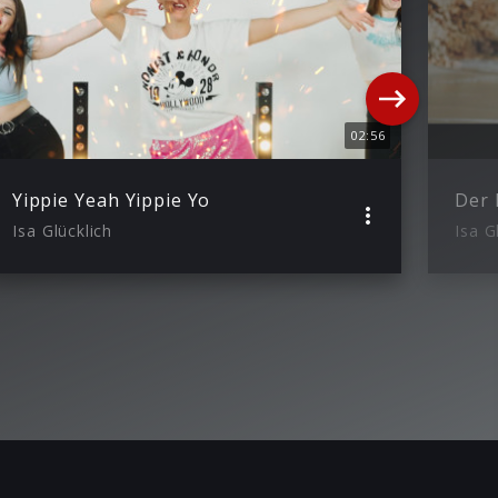
02:56
Yippie Yeah Yippie Yo
Der 
Isa Glücklich
Isa G