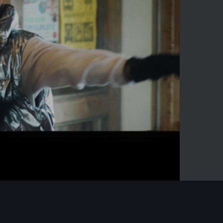
-02:49
Mute
Enter
fullscreen