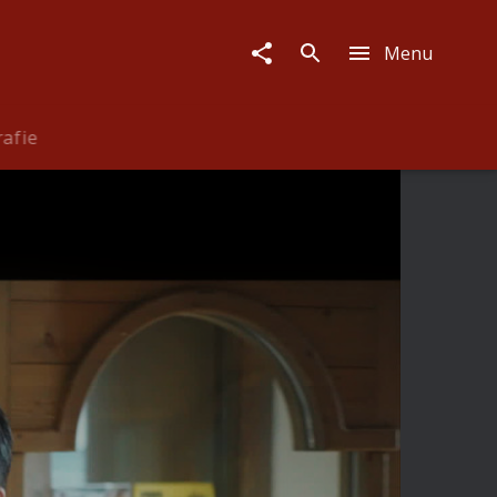
Menu
rafie