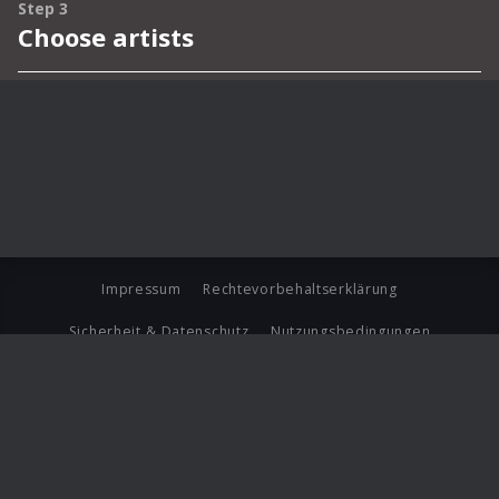
Impressum
Rechtevorbehaltserklärung
Sicherheit & Datenschutz
Nutzungsbedingungen
Journalistenlounge
Für Geschäftspartner
Barrierefreiheit Statement
© Copyright 2026 Universal Music Group N.V. All Rights
Reserved.