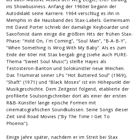
ins Showbusiness. Anfang der 1960er begann der
Autodidakt seine Karriere. 1964 verschlug es ihn in
Memphis in die Hausband des Stax-Labels. Gemeinsam
mit David Porter schrieb der damalige Keyboarder und
Saxofonist dann einige die größten Hits der frühen Stax-
Phase: “Hold On, I´m Coming”, “Soul Man”, “B-A-B-Y”,
“When Something Is Wrog With My Baby”. Als es zum
Ende der 60er mit Stax bergab ging (siehe auch PURE-
Thema “Sweet Soul Music”) stellte Hayes als
Testosteron-Bariton und Solokünstler neue Weichen.
Das Triumvirat seiner LPs “Hot Buttered Soul” (1969),
“Shaft” (1971) und “Black Moses” ist ein Höhepunkt der
Musikgeschichte. Dem Zeitgeist folgend, etablierte der
profilierte Soulsongschreiber dort als einer der ersten
R&B-Künstler lange epische Formen mit
cinematografischen Soundkulissen. Seine Songs dieser
Zeit sind Road Movies (“By The Time I Get To
Phoenix”).
Einige Jahre später, nachdem er im Streit bei Stax