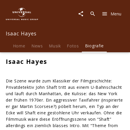
Isaac
Hayes
Menu
|
Biografie
Isaac Hayes
Home
News
Musik
Fotos
Biografie
Isaac Hayes
Die Szene wurde zum Klassiker der Filmgeschichte:
Privatdetektiv John Shaft tritt aus einem U-Bahnschacht
und läuft durch Manhattan, die Kulisse: das New York
der frühen 1970er. Ein aggressiver Taxifahrer (inspirierte
er gar Martin Scorsese?) pöbelt herum, ein Typ an der
Ecke will Shaft eine gestohlene Uhr verkaufen. Ohne die
Filmmusik wäre diese Eröffnungsszene von “Shaft”
allerdings ein ziemlich blasses Intro. Mit “Theme from