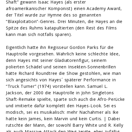
Shaft” gewann Isaac Hayes (als erster
afroamerikanischer Komponist) einen Academy Award,
der Titel wurde zur Hymne des so genannten
“Blaxploitation”-Genres. Drei Minuten, die Hayes an die
Spitze des Ruhms katapultierten (den Rest des Films
kann man sich notfalls sparen).
Eigentlich hatte ihn Regisseur Gordon Parks für die
Hauptrolle vorgesehen. Wahrlich keine schlechte Idee,
denn Hayes mit seiner Gladiatorenfigur, seinem
polierten Schädel und seinen Insekten-Sonnenbrillen
hätte Richard Roundtree die Show gestohlen, wie man
sich angesichts von Hayes´ späterer Performance in
“Truck Turner” (1974) vorstellen kann. Samuel L.
Jackson, der 2000 die Hauptrolle in John Singletons
Shaft-Remake spielte, sparte sich auch die Afro-Perücke
und imitierte dafür komplett den Hayes-Look. Sei es
modisch, sei es musikalisch: mehr Nachahmer als Ike
hatte kein James, kein Marvin und kein Curtis. | Dabei
rutschte der Mann, der sowohl Barry White und R. Kelly
als auch Massive Attack den Weg zeigte, eher zufällig