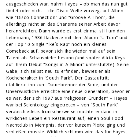
ausgeschieden war, nahm Hayes – ob man das nun gut
findet oder nicht – die Disco-Welle vorweg, auf Alben
wie “Disco Connection” und “Groove-A-Thon”, die
allerdings nicht an das Charisma seiner Arbeit davor
heranreichten. Dann wurde es erst einmal still um den
Lebemann, 1986 flackerte mit dem Album “U Turn” und
der Top 10-Single “Ike´s Rap” noch ein kleines
Comeback auf, bevor sich Ike wieder mal auf sein
Talent als Schauspieler besann (und später Alicia Keys
auf ihrem Debüt “Songs in A Minor” unterstützte). Seine
Gabe, sich selbst neu zu erfinden, bewies er als
Kochcharakter in “South Park”. Der Gastauftritt
etablierte ihn zum Dauerbrenner der Serie, und der
Unverwüstliche erreichte eine neue Generation, bevor er
es war, der sich 1997 aus “religiösen Gründen” – Hayes
war bei Scientology eingetreten – von “South Park”
verabschiedete. Ironischerweise machte er dann im
wirklichen Leben ein Restaurant auf, einen Soul-Food-
Nachtclub in Memphis, der vor kurzem Pleite ging und
schließen musste. Wirklich schlimm wird das für Hayes,