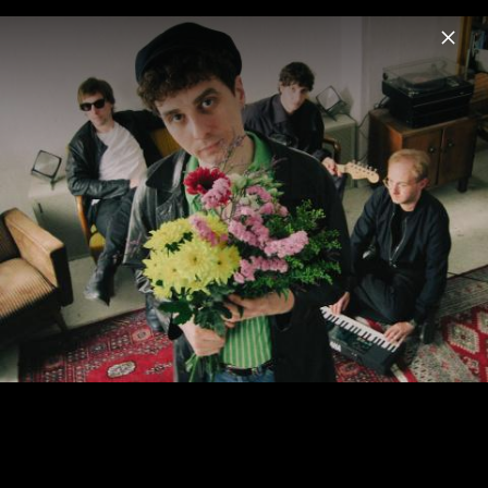
Menu
Isolation Berlin
Home
News
Musik
Termine
Fotos
Biografie
Pressebilder 2024