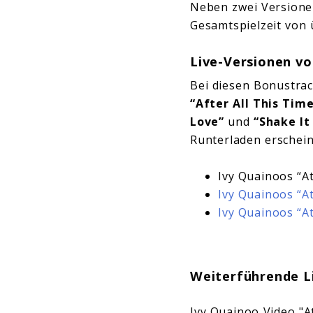
Neben zwei Versione
Gesamtspielzeit von 
Live-Versionen vo
Bei diesen Bonustrac
“After All This Time
Love”
und
“Shake It
Runterladen erschein
Ivy Quainoos “A
Ivy Quainoos “A
Ivy Quainoos “A
Weiterführende L
Ivy Quainoo Video "A