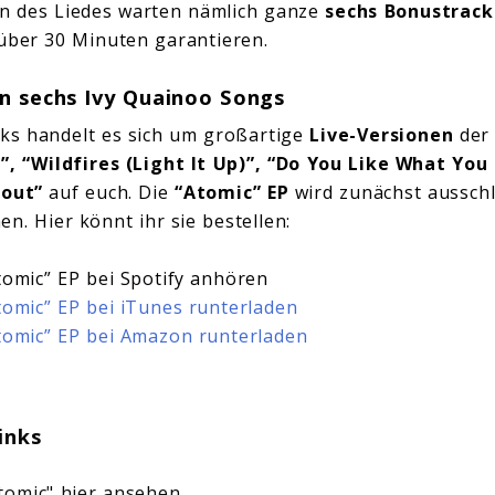
n des Liedes warten nämlich ganze
sechs Bonustrack
über 30 Minuten garantieren.
n sechs Ivy Quainoo Songs
ks handelt es sich um großartige
Live-Versionen
der
”, “Wildfires (Light It Up)”, “Do You Like What You
 out”
auf euch. Die
“Atomic” EP
wird zunächst ausschli
en. Hier könnt ihr sie bestellen:
tomic” EP bei Spotify anhören
tomic” EP bei iTunes runterladen
tomic” EP bei Amazon runterladen
inks
tomic" hier ansehen