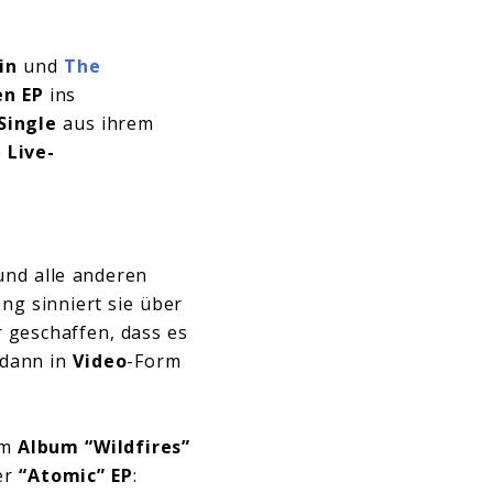
in
und
The
en EP
ins
Single
aus ihrem
e
Live-
und alle anderen
ong sinniert sie über
 geschaffen, dass es
 dann in
Video
-Form
em
Album “Wildfires”
der
“Atomic” EP
: