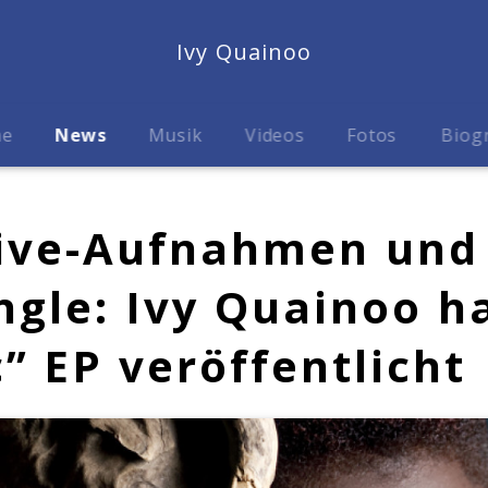
Ivy Quainoo
me
News
Musik
Videos
Fotos
Biog
ive-Aufnahmen und
ngle: Ivy Quainoo h
” EP veröffentlicht