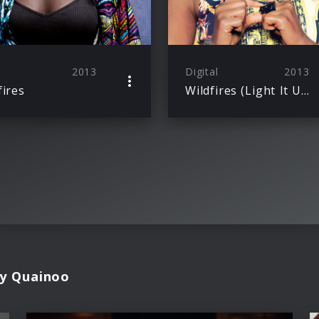
2013
Digital
2013
fires
Wildfires (Light It Up)
vy Quainoo