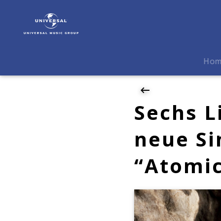
Ivy
Quainoo
|
News
|
Ho
Sechs
Live-
Aufnahmen
und
Sechs L
eine
neue
neue Si
Single:
Ivy
“Atomic
Quainoo
hat
"Atomic"
EP
veröffentlicht