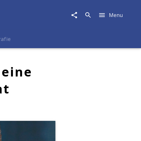
Menu
rafie
 eine
at