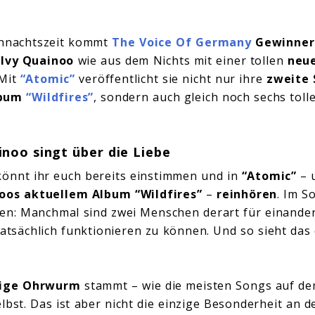
ihnachtszeit kommt
The Voice Of Germany
Gewinner
g
Ivy Quainoo
wie aus dem Nichts mit einer tollen
neu
 Mit
“Atomic”
veröffentlicht sie nicht nur ihre
zweite 
lbum
“Wildfires”
, sondern auch gleich noch sechs toll
inoo singt über die Liebe
könnt ihr euch bereits einstimmen und in
“Atomic”
– 
oos aktuellem Album “Wildfires”
–
reinhören
. Im S
en: Manchmal sind zwei Menschen derart für einander
tatsächlich funktionieren zu können. Und so sieht das
ige Ohrwurm
stammt – wie die meisten Songs auf d
lbst. Das ist aber nicht die einzige Besonderheit an 