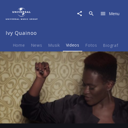
Ivy
Quainoo
Menu
|
Video
|
Ivy Quainoo
Atomic
Home
News
Musik
Videos
Fotos
Biografie
Play
-03:40
Play
Mute
Ent