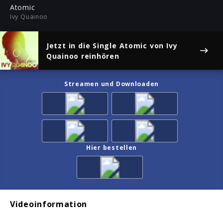
ful
Atomic
Ivy Quainoo
Jetzt in die Single
Atomic
von Ivy
Quainoo reinhören
Streamen und Downloaden
Hier bestellen
Videoinformation