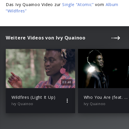
Das Ivy Quainoo Video zur
Single “Atomic”
vom
Album
“Wildfires”
Weitere Videos von Ivy Quainoo
03:48
Wildfires (Light It Up)
Who You Are (feat. Stanfour)
Ivy Quainoo
Ivy Quainoo