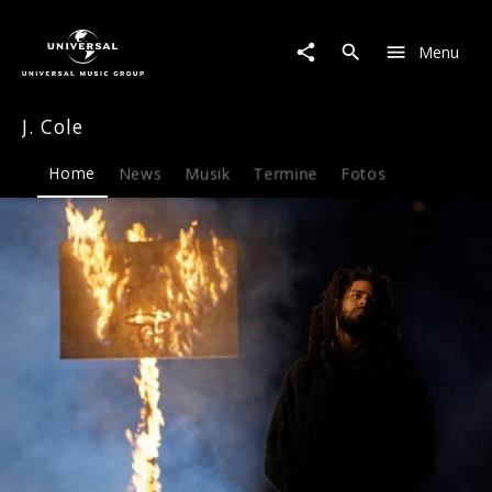
J.
Cole
Menu
|
Musik
&
J. Cole
Merch
Home
News
Musik
Termine
Fotos