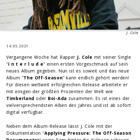
J. Cole
14.05.2021
Vergangene Woche hat Rapper
J. Cole
mit seiner Single
“
i n t e r l u d e
” einen ersten Vorgeschmack auf sein
neues Album gegeben. Nun ist es soweit und das neue
Album “
The Off-Season
” kann endlich gehört werden!
Für diesen weltweit erfolgreichen Release arbeitete er
mit einigen der größten Prozenten der Welt wie
Timberland
oder
Boi-Ada
zusammen. Es ist eines der
vielversprechendsten Alben des Jahres und ist ab sofort
digital verfügbar.
Neben dem Album-Release lässt J. Cole mit der
Dokumentation “
Applying Pressure: The Off-Season
Documenatry
“ seine Fans hinter die Kulissen schauen,