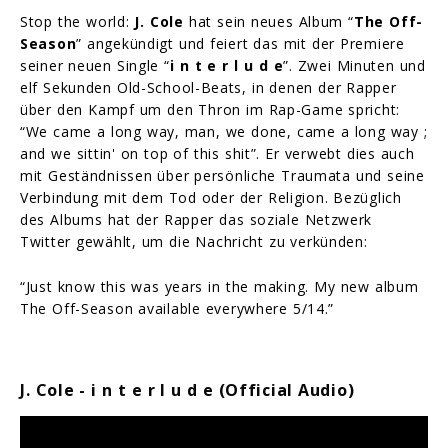
Stop the world:
J. Cole
hat sein neues Album “
The Off-
Season
” angekündigt und feiert das mit der Premiere
seiner neuen Single “
i n t e r l u d e
”. Zwei Minuten und
elf Sekunden Old-School-Beats, in denen der Rapper
über den Kampf um den Thron im Rap-Game spricht:
“We came a long way, man, we done, came a long way ;
and we sittin' on top of this shit”. Er verwebt dies auch
mit Geständnissen über persönliche Traumata und seine
Verbindung mit dem Tod oder der Religion. Bezüglich
des Albums hat der Rapper das soziale Netzwerk
Twitter gewählt, um die Nachricht zu verkünden:
“Just know this was years in the making. My new album
The Off-Season available everywhere 5/14.”
J. Cole - i n t e r l u d e (Official Audio)