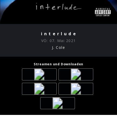
i n t e r l u d e
VÖ:
07. Mai 2021
J. Cole
Streamen und Downloaden