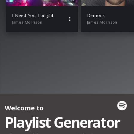
I Need You Tonight
Demons
James Morrison
James Morrison