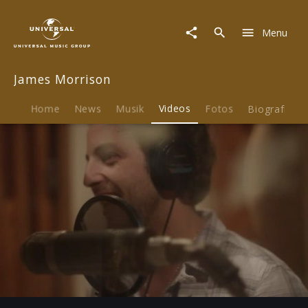
James
Morrison
Menu
|
Video
|
James Morrison
Beautiful
Life
-
Home
News
Musik
Videos
Fotos
Biografie
Track
By
Track
Play
-01:37
Play
Mute
Ent