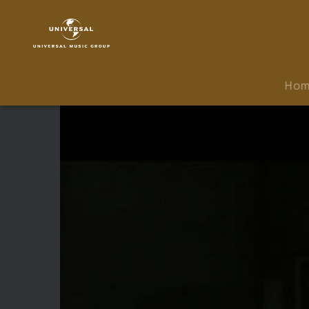
James
Morrison
|
Video
|
Ho
Right
By
Your
Side