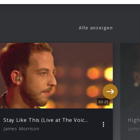
Alle anzeigen
03:25
Stay Like This (Live at The Voice Of Germany)
High
James Morrison
Jame