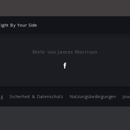
ight By Your Side
Mehr von James Morrison
ng
Sicherheit & Datenschutz
Nutzungsbedingungen
Jou
Barrierefreiheit Statement
 Copyright 2026 Universal Music Group N.V. All Rights Reserve