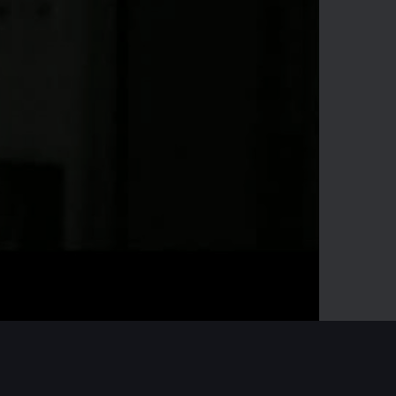
05:01
Mute
Enter
fullscreen