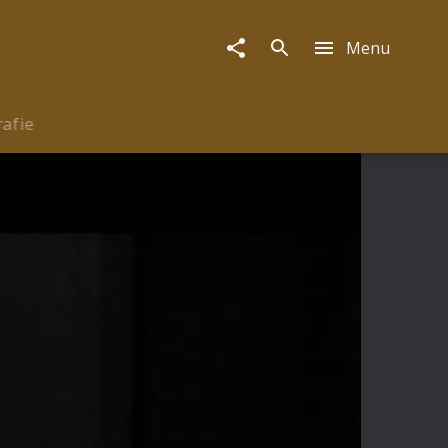
Menu
rafie