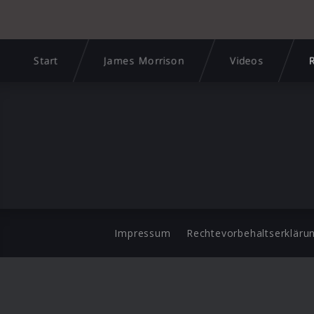
Start
James Morrison
Videos
R
Impressum
Rechtevorbehaltserkläru
©