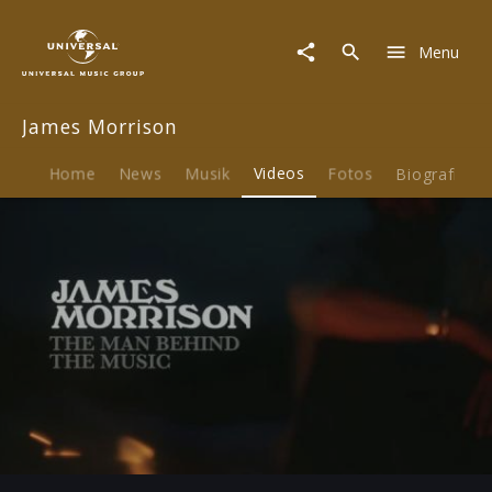
James
Morrison
Menu
|
Video
|
James Morrison
The
Awakening
-
Home
News
Musik
Videos
Fotos
Biografie
Man
Behind
The
Music
-
Part
4
Play
-04:54
Play
Mute
Ent