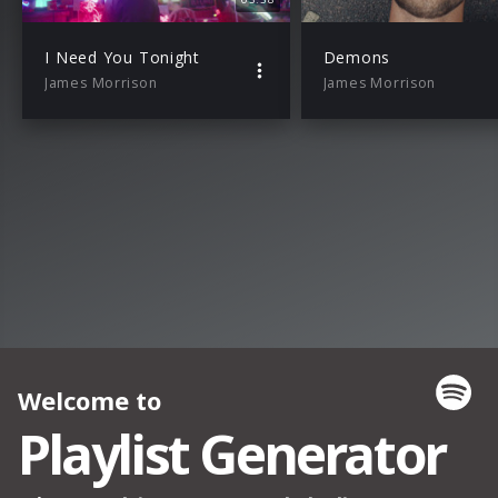
I Need You Tonight
Demons
James Morrison
James Morrison