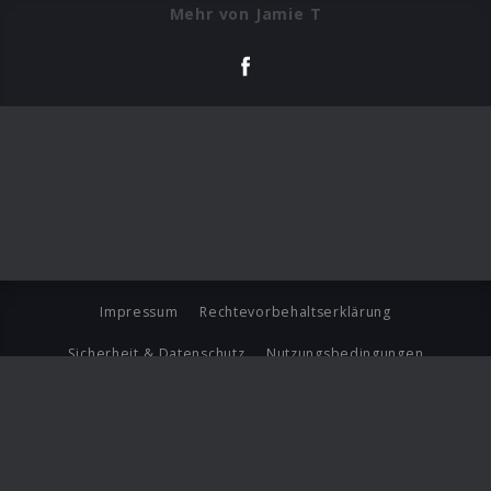
Mehr von Jamie T
Impressum
Rechtevorbehaltserklärung
Sicherheit & Datenschutz
Nutzungsbedingungen
Journalistenlounge
Für Geschäftspartner
Barrierefreiheit Statement
© Copyright 2026 Universal Music Group N.V. All Rights