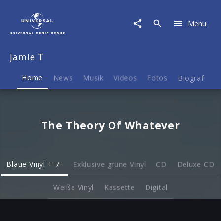
Jamie
T
Menu
|
Musik
&
Jamie T
Merch
Home
News
Musik
Videos
Fotos
Biografie
The Theory Of Whatever
Blaue Vinyl + 7''
Exklusive grüne Vinyl
CD
Deluxe CD
Weiße Vinyl
Kassette
Digital