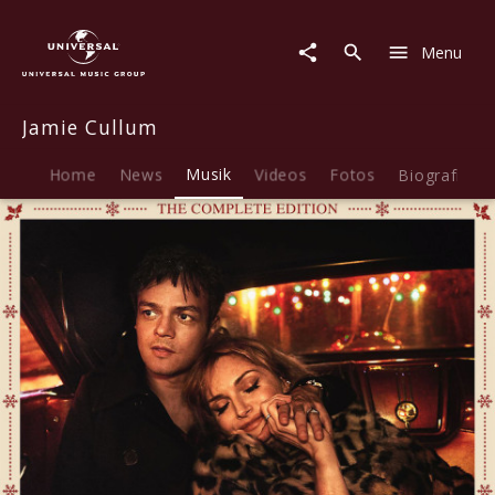
Jamie
Cullum
Menu
|
Musik
|
Jamie Cullum
The
Pianoman
at
Home
News
Musik
Videos
Fotos
Biografie
Christmas
(The
Complete
Edition)