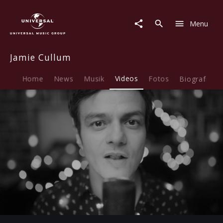
Jamie
Cullum
Menu
|
Video
|
Jamie Cullum
Turn
On
The
Home
News
Musik
Videos
Fotos
Biografie
Lights
Play
-04:18
Play
Mute
Ent