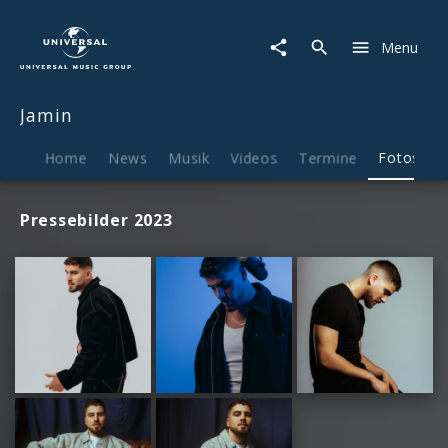
Jamin
|
Menu
Fotos
Jamin
Home
News
Musik
Videos
Termine
Fotos
B
Pressebilder 2023