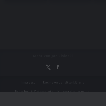
Mehr von Jan Lisiecki
Impressum
Rechtevorbehaltserklärung
Sicherheit & Datenschutz
Nutzungsbedingungen
Journalistenlounge
Für Geschäftspartner