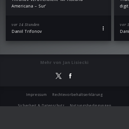
Americana – Sur’
digi
vor 14 Stunden
vor 
Daniil Trifonov
Dani
Mehr von Jan Lisiecki
Impressum
Rechtevorbehaltserklärung
Sicherheit & Datenschutz
Nutzungsbedingungen
Journalistenlounge
Für Geschäftspartner
Barrierefreiheit Statement