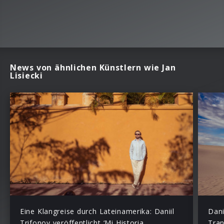
News von ähnlichen Künstlern wie Jan
Lisiecki
Eine Klangreise durch Lateinamerika: Daniil
Dani
Trifonov veröffentlicht ‘Mi Historia
Tran