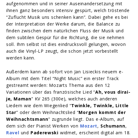
aufgenommen und in seiner Auseinandersetzung mit
ihnen ganz besonders intensiv gespürt, welch tröstende
“Zuflucht Musik uns schenken kann”. Dabei gehe es bei
der Interpretation der Werke darum, die Balance zu
finden zwischen dem natürlichen Fluss der Musik und
dem subtilen Gespür für die Richtung, die sie nehmen
soll. Ihm selbst ist dies eindrucksvoll gelungen, wovon
auch die
Vinyl-LP zeugt, die schon jetzt vorbestellt
werden kann.
Außerdem kann ab sofort von Jan Lisieckis neuem e-
Album mit dem Titel
“Night Music” ein erster Track
gestreamt werden: Mozarts Thema aus den 12
Variationen über das französische Lied “
Ah, vous dirai-
je, Maman
” KV 265 (300e), welches auch anderen
Liedern wie dem Wiegenlied “
Twinkle, Twinkle, Little
Star
” oder dem Weihnachtslied “
Morgen kommt der
Weihnachtsmann
” zugrunde liegt. Das e-Album, auf
dem sich der Pianist Werken von
Mozart
,
Schumann
,
Ravel
und
Paderewski
widmet, erscheint digital am 18.