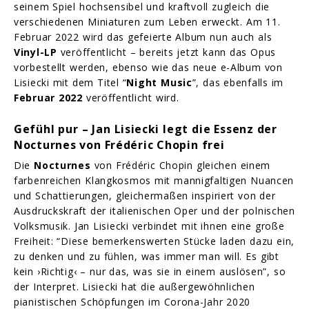
seinem Spiel hochsensibel und kraftvoll zugleich die
verschiedenen Miniaturen zum Leben erweckt. Am
11.
Februar 2022 wird das gefeierte Album nun auch als
Vinyl-LP
veröffentlicht – bereits jetzt kann das Opus
vorbestellt werden, ebenso wie das neue e-Album von
Lisiecki mit dem Titel “
Night Music
”, das ebenfalls im
Februar 2022
veröffentlicht wird.
Gefühl pur – Jan Lisiecki legt die Essenz der
Nocturnes von Frédéric Chopin frei
Die
Nocturnes
von Frédéric Chopin gleichen einem
farbenreichen Klangkosmos mit mannigfaltigen Nuancen
und Schattierungen, gleichermaßen inspiriert von der
Ausdruckskraft der italienischen Oper und der polnischen
Volksmusik. Jan Lisiecki verbindet mit ihnen eine große
Freiheit: “Diese bemerkenswerten Stücke laden dazu ein,
zu denken und zu fühlen, was immer man will. Es gibt
kein ›Richtig‹ – nur das, was sie in einem auslösen”, so
der Interpret. Lisiecki hat die außergewöhnlichen
pianistischen Schöpfungen im Corona-Jahr 2020