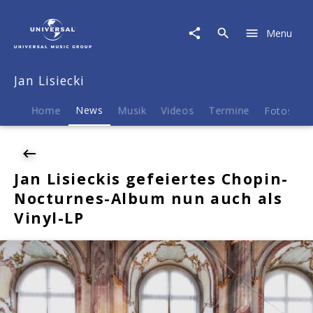
Jan
Lisiecki
Menu
|
News
|
Jan Lisiecki
Jan
Lisieckis
gefeiertes
Home
News
Musik
Videos
Termine
Fotos
B
Chopin-
Nocturnes-
Album
nun
Jan Lisieckis gefeiertes Chopin-
auch
Nocturnes-Album nun auch als
als
Vinyl-
Vinyl-LP
LP