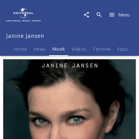
Janine
Jansen
Menu
|
Musik
|
Janine Jansen
Prokofiev
Home
News
Musik
Videos
Termine
Fotos
B