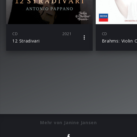
CD
2021
CD
12 Stradivari
Mehr von Janine Jansen