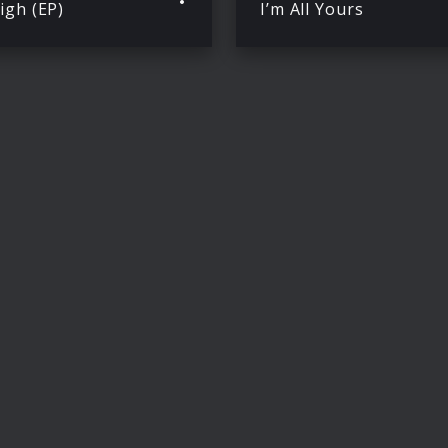
igh (EP)
I’m All Yours