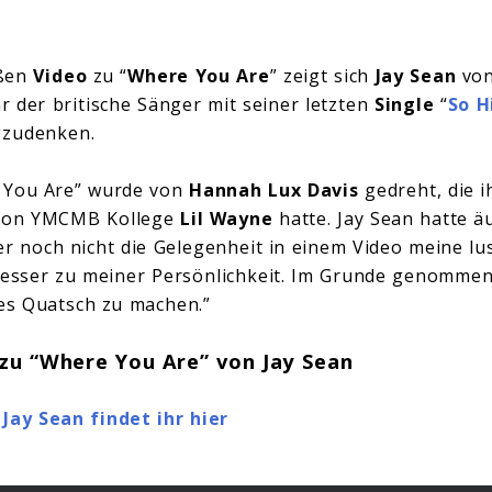
ißen
Video
zu “
Where You Are
” zeigt sich
Jay Sean
von
r der britische Sänger mit seiner letzten
Single
“
So H
gzudenken.
 You Are” wurde von
Hannah Lux Davis
gedreht, die i
von YMCMB Kollege
Lil Wayne
hatte. Jay Sean hatte ä
er noch nicht die Gelegenheit in einem Video meine lus
besser zu meiner Persönlichkeit. Im Grunde genommen
es Quatsch zu machen.”
 zu “Where You Are” von Jay Sean
Jay Sean findet ihr hier