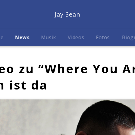
Jay Sean
me
News
Musik
Videos
Fotos
Biog
eo zu “Where You A
n ist da