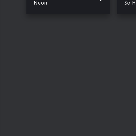
Neon
So H