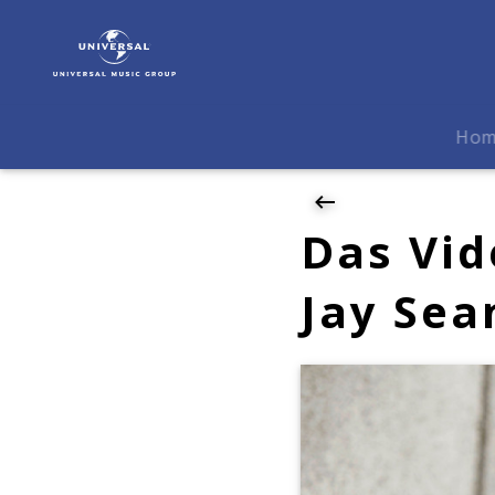
Jay
Sean
|
News
|
Ho
Das
Video
zu
"Where
Das Vid
You
Are"
Jay Sea
von
Jay
Sean
ist
da