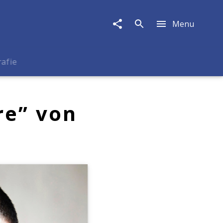
Menu
rafie
re” von