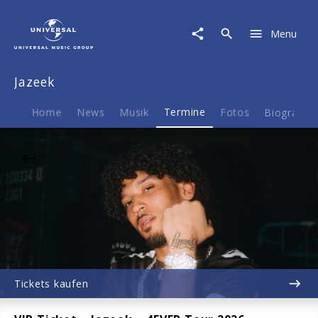
Jazeek
|
Menu
19.09.2026
LANXESS
Arena,
Jazeek
Köln,
20:01
Home
News
Musik
Termine
Fotos
Biografie
Tickets kaufen