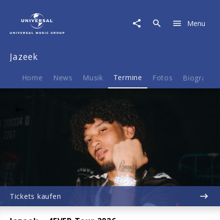
Jazeek
|
Menu
28.09.2026
Raiffeisen
Halle
Jazeek
im
Gasometer,
Wien,
Home
News
Musik
Termine
Fotos
Biografie
20:00
Tickets kaufen