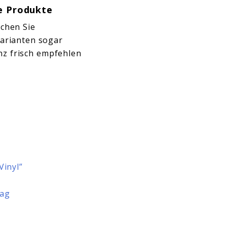
ve Produkte
uchen Sie
Varianten sogar
nz frisch empfehlen
Vinyl”
tag