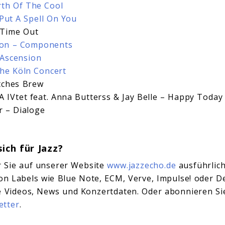
rth Of The Cool
 Put A Spell On You
 Time Out
on – Components
 Ascension
The Köln Concert
itches Brew
A IVtet feat. Anna Butterss & Jay Belle – Happy Today
 – Dialoge
sich für Jazz?
r Sie auf unserer Website
www.jazzecho.de
ausführlic
n Labels wie Blue Note, ECM, Verve, Impulse! oder D
le Videos, News und Konzertdaten. Oder abonnieren S
etter
.