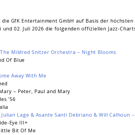
t die GfK Entertainment GmbH auf Basis der höchsten
 und 02. Juli 2026 die folgenden offiziellen Jazz-Char
 The Mildred Snitzer Orchestra – Night Blooms
nd Of Blue
Come Away With Me
hed
 Mary – Peter, Paul and Mary
les ’56
alia
. Julian Lage & Asante Santi Debriano & Will Calhoun
de-Eye III+
ittle Bit Of Me