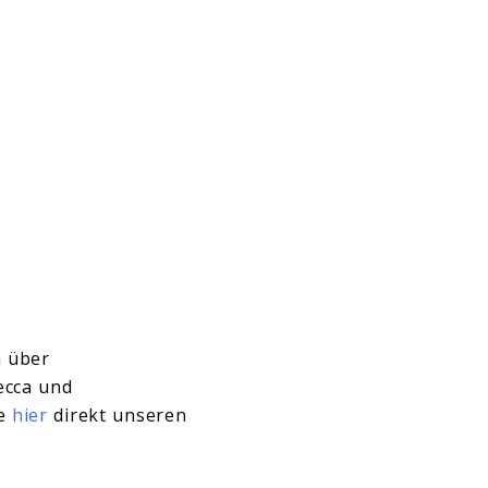
h über
ecca und
ie
hier
direkt unseren