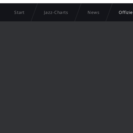
Start
Jazz-Charts
News
Offizi