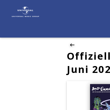
Jazz-
Charts
|
News
|
Offizielle
deutsche
Jazz-
Charts
Offizie
Juni
2026
Juni 20