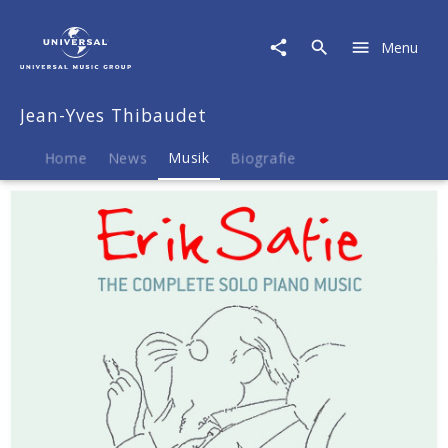
Jean-
Yves
Menu
Thibaudet
|
Musik
Jean-Yves Thibaudet
|
Erik
Satie:
Home
News
Musik
Biografie
Sämtliche
Werke
für
Klavier