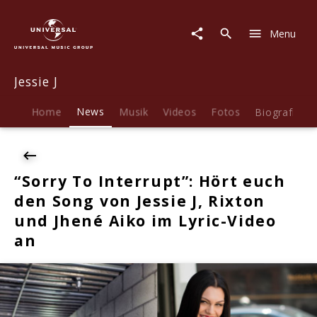
Jessie
J
Menu
|
News
|
Jessie J
"Sorry
To
Interrupt":
Home
News
Musik
Videos
Fotos
Biografie
Hört
euch
den
Song
“Sorry To Interrupt”: Hört euch
von
den Song von Jessie J, Rixton
Jessie
J,
und Jhené Aiko im Lyric-Video
Rixton
an
und
Jhené
Aiko
im
Lyric-