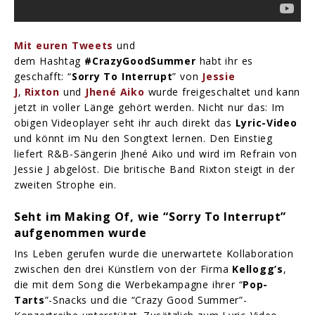
Mit euren Tweets
und
dem Hashtag
#CrazyGoodSummer
habt ihr es
geschafft: “
Sorry To Interrupt
” von
Jessie
J
‚
Rixton
und
Jhené Aiko
wurde freigeschaltet und kann
jetzt in voller Länge gehört werden. Nicht nur das: Im
obigen Videoplayer seht ihr auch direkt das
Lyric-Video
und könnt im Nu den Songtext lernen. Den Einstieg
liefert R&B-Sängerin Jhené Aiko und wird im Refrain von
Jessie J abgelöst. Die britische Band Rixton steigt in der
zweiten Strophe ein.
Seht im Making Of, wie “Sorry To Interrupt”
aufgenommen wurde
Ins Leben gerufen wurde die unerwartete Kollaboration
zwischen den drei Künstlern von der Firma
Kellogg’s
,
die mit dem Song die Werbekampagne ihrer “
Pop-
Tarts
”-Snacks und die “Crazy Good Summer”-