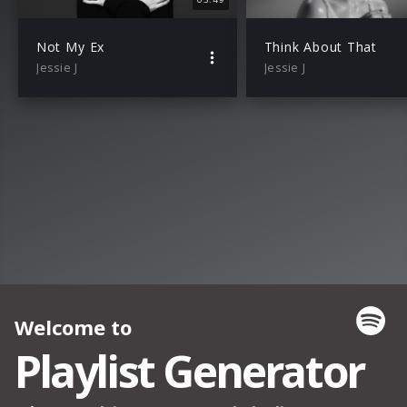
Not My Ex
Think About That
Jessie J
Jessie J