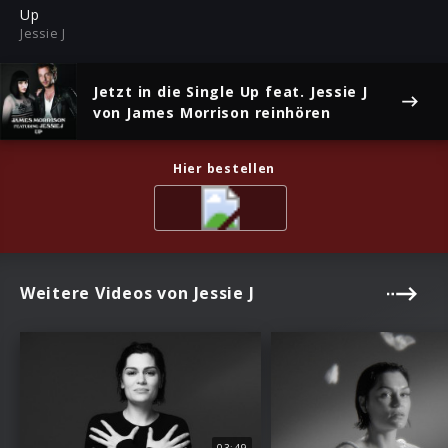
ful
Up
Jessie J
Jetzt in die Single
Up feat. Jessie J
von James Morrison reinhören
Hier bestellen
Weitere Videos von Jessie J
03:49