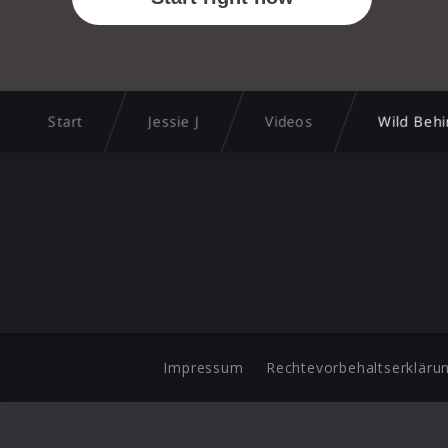
Start
Jessie J
Videos
Wild Beh
Impressum
Rechtevorbehaltserkläru