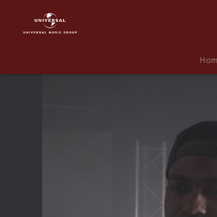
Jessie
J
|
Video
|
Ho
Wild
Behind
The
Scenes