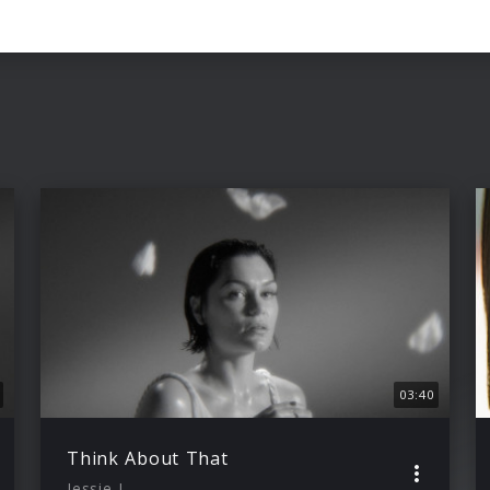
03:40
Think About That
Jessie J