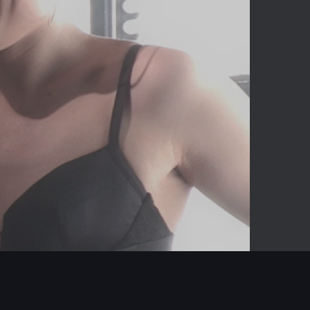
04:46
Mute
Enter
fullscreen