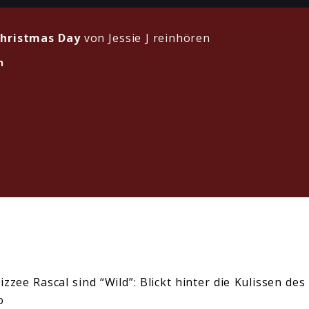
Christmas Day
von Jessie J reinhören
n
Dizzee Rascal sind “Wild”: Blickt hinter die Kulissen d
o