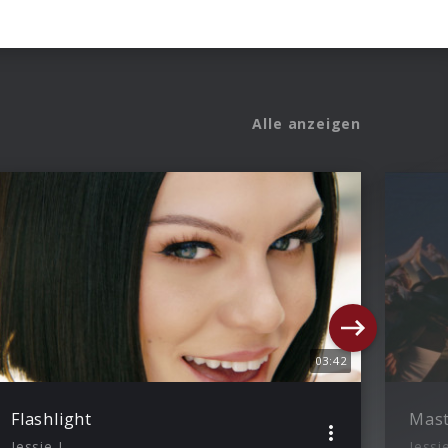
Alle anzeigen
03:42
Flashlight
Mast
Jessie J
Jessie