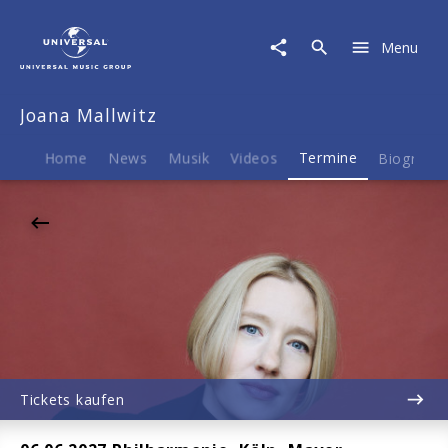
Joana
Mallwitz
Menu
|
06.06.2027
Philharmonie,
Joana Mallwitz
Köln,
Mayer,
Mendelssohn,
Home
News
Musik
Videos
Termine
Biografie
Tchaikovsky
Tickets kaufen