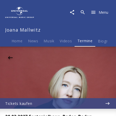
Joana
Mallwitz
Menu
|
20.03.2027
Festspielhaus,
Joana Mallwitz
Baden-
Baden,
Beethoven:
Home
News
Musik
Videos
Termine
Biografie
"Fidelio"
Tickets kaufen