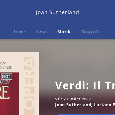
Joan Sutherland
Home
News
Musik
Biografie
Verdi: Il 
VÖ:
20. März 2007
Joan Sutherland, Luciano 