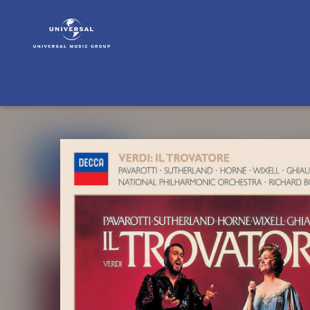
Joan
Sutherland
|
Musik
|
Verdi:
Il
Trovatore