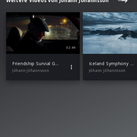
Weitere Videos von Jóhann Jóhannsson
02:49
Friendship Survial Guide – Chapter 1 (White Gloves & Turtlenecks)
Iceland Symphony Orchestra, Daniel Bjarnason, Paul Corley – A Prayer to the Dynamo – Part 1
Jóhann Jóhannsson
Jóhann Jóhannsson