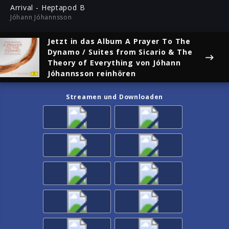
ful
Arrival - Heptapod B
Jóhann Jóhannsson
Jetzt in das Album
A Prayer To The
Dynamo / Suites from Sicario & The
Theory of Everything
von Jóhann
Jóhannsson reinhören
Streamen und Downloaden