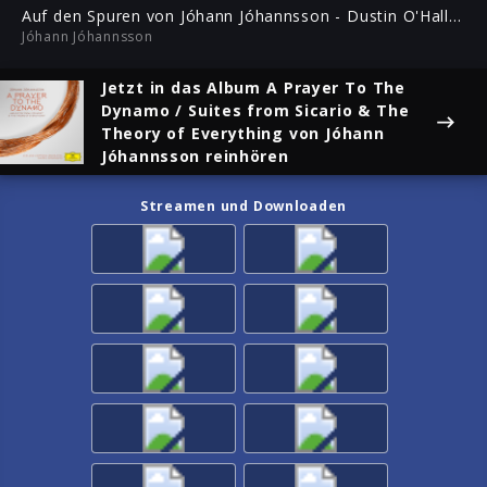
ful
Auf den Spuren von Jóhann Jóhannsson - Dustin O'Halloran
Jóhann Jóhannsson
Jetzt in das Album
A Prayer To The
Dynamo / Suites from Sicario & The
Theory of Everything
von Jóhann
Jóhannsson reinhören
Streamen und Downloaden