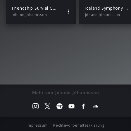
Friendship Survial Guide – Chapter 1 (White Gloves & Turtlenecks)
Iceland Symphony Orchestra, Daniel Bjarnason, Paul Corley – A Prayer to the Dynamo – Part 1
Jóhann Jóhannsson
Jóhann Jóhannsson
Mehr von Jóhann Jóhannsson
Impressum
Rechtevorbehaltserklärung