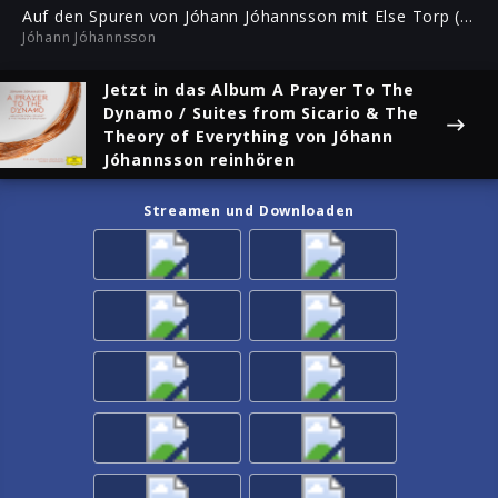
ful
Auf den Spuren von Jóhann Jóhannsson mit Else Torp (Retrospective II)
Jóhann Jóhannsson
Jetzt in das Album
A Prayer To The
Dynamo / Suites from Sicario & The
Theory of Everything
von Jóhann
Jóhannsson reinhören
Streamen und Downloaden