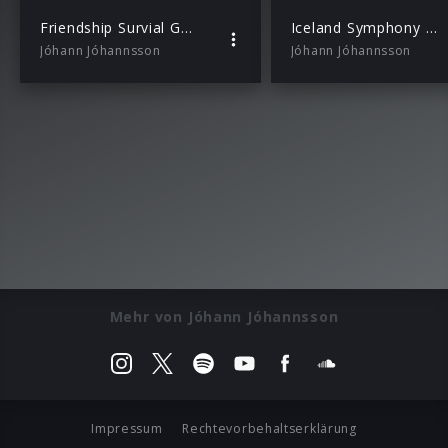
Friendship Survial Guide – Chapter 1 (White Gloves & Turtlenecks)
Iceland Symphony Orchestra, Daniel Bjarnason, Paul Corley – A Prayer to the Dynamo – Part 1
Jóhann Jóhannsson
Jóhann Jóhannsson
Mehr von Jóhann Jóhannsson
Impressum
Rechtevorbehaltserklärung