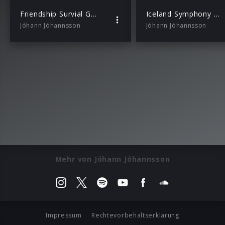
Friendship Survial Guide – Chapter 1 (White Gloves & Turtlenecks)
Iceland Symphony Orchestra, Daniel Bjarnason, Paul Corley – A Prayer to the Dynamo – Part 1
Jóhann Jóhannsson
Jóhann Jóhannsson
Mehr von Jóhann Jóhannsson
Impressum
Rechtevorbehaltserklärung