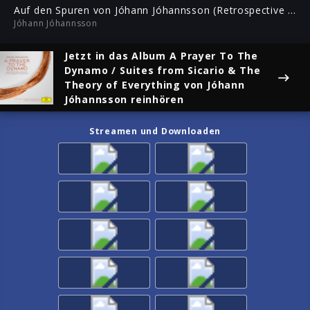
ful
Auf den Spuren von Jóhann Jóhannsson (Retrospective II)
Jóhann Jóhannsson
Jetzt in das Album
A Prayer To The
Dynamo / Suites from Sicario & The
Theory of Everything
von Jóhann
Jóhannsson reinhören
Streamen und Downloaden