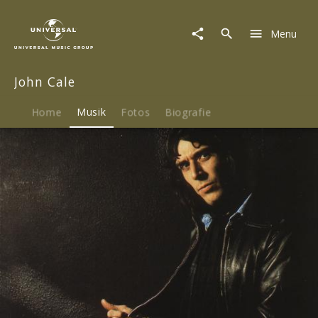
John
Cale
Menu
|
Musik
|
John Cale
Close
Watch
Home
Musik
Fotos
Biografie