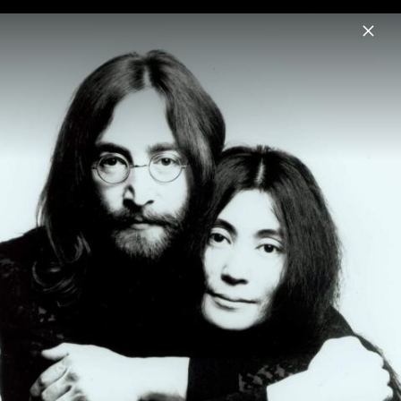
Menu
John Lennon
Home
News
Musik
Videos
Fotos
Biografie
John Lennon