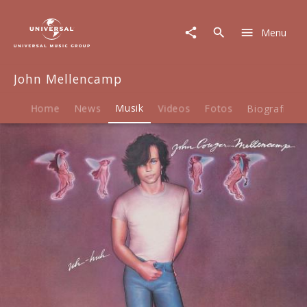
John
Mellencamp
Menu
|
Musik
|
John Mellencamp
Uh-
Huh
Home
News
Musik
Videos
Fotos
Biografie