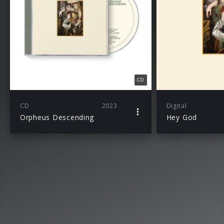
CD
CD
2023
Digital
Orpheus Descending
Hey God