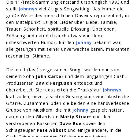
Die 11-Track-Sammlung entstand ursprünglich 1993 und
stellt
Johnnys
vielfältiges Songwriting, das immer die
große Weite des menschlichen Daseins repräsentiert, in
den Mittelpunkt: Es gibt Lieder über Liebe, Familie,
Trauer, Schönheit, spirituelle Erlösung, Überleben,
Erlösung und natürlich auch etwas von dem
unbeschwerten Humor, für den
Johnny
bekannt war,
alle gesungen mit seiner unverwechselbaren, markanten,
resonanten Stimme.
Diese elf (fast) vergessenen Songs wurden nun von
seinem Sohn
John Carter
und dem langjährigen Cash-
Produzenten
David Ferguson
entdeckt und
überarbeitet. Sie reduzierten die Tracks auf
Johnnys
kraftvollen, unverfälschten Gesang und seine akustische
Gitarre. Zusammen luden die beiden eine handverlesene
Gruppe von Musikern, die mit
Johnny
gespielt hatten,
darunter den Gitarristen
Marty Stuart
und den
verstorbenen Bassisten
Dave Roe
sowie den
Schlagzeuger
Pete Abbott
und einige andere, in die
Cash Cabin ein, um den Stücken neues Leben