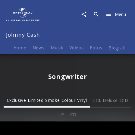
Johnny
Cash
Menu
|
Musik
&
Johnny Cash
Merch
Home
News
Musik
Videos
Fotos
Biografie
Songwriter
Exclusive Limited Smoke Colour Vinyl
Ltd. Deluxe 2CD
LP
CD