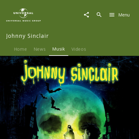
Johnny
Sinclair
Menu
|
Musik
|
Johnny Sinclair
Beruf:
Geisterjäger
-
Home
News
Musik
Videos
3-
CD
Hörspielbox
Vol.
1