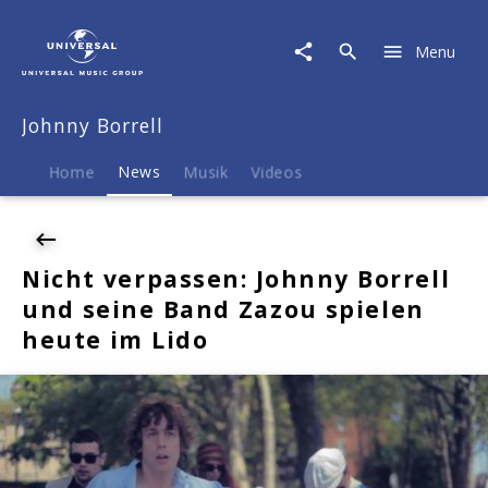
Johnny
Borrell
Menu
|
News
|
Johnny Borrell
Nicht
verpassen:
Johnny
Home
News
Musik
Videos
Borrell
und
seine
Band
Nicht verpassen: Johnny Borrell
Zazou
und seine Band Zazou spielen
spielen
heute
heute im Lido
im
Lido