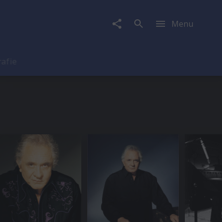
Menu
rafie