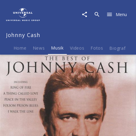
Johnny
Cash
Menu
|
Musik
|
Johnny Cash
The
Best
Of
Home
News
Musik
Videos
Fotos
Biografie