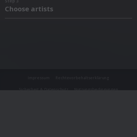
Impressum
Rechtevorbehaltserklärung
Sicherheit & Datenschutz
Nutzungsbedingungen
Journalistenlounge
Für Geschäftspartner
Barrierefreiheit Statement
© Copyright 2026 Universal Music Group N.V. All Rights
Reserved.