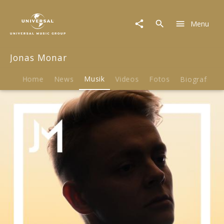
Jonas
Monar
Menu
|
Musik
|
Jonas Monar
Hasslieben
Home
News
Musik
Videos
Fotos
Biografie