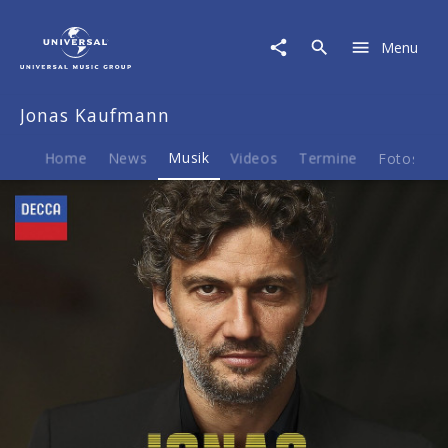
Jonas
Kaufmann
Menu
|
Musik
|
Jonas Kaufmann
The
Age
Of
Home
News
Musik
Videos
Termine
Fotos
B
Puccini