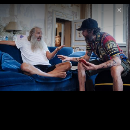
Menu
Jovanotti
Home
News
Musik
Videos
Fotos
Pressebilder 2017