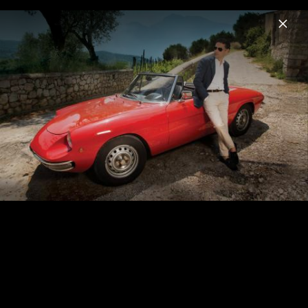
Menu
Juan Diego Flórez
Home
News
Musik
Videos
Fotos
Biografie
Italia