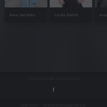
Anna Netrebko
Cecilia Bartoli
Ann
Mehr von Juan Diego Flórez
Impressum
Rechtevorbehaltserklärung