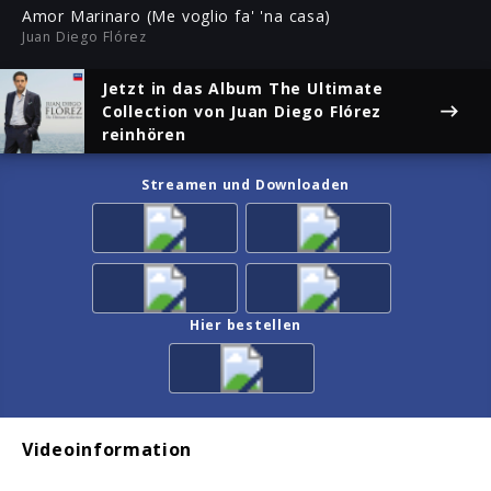
ful
Amor Marinaro (Me voglio fa' 'na casa)
Juan Diego Flórez
Jetzt in das Album
The Ultimate
Collection
von Juan Diego Flórez
reinhören
Streamen und Downloaden
Hier bestellen
Videoinformation