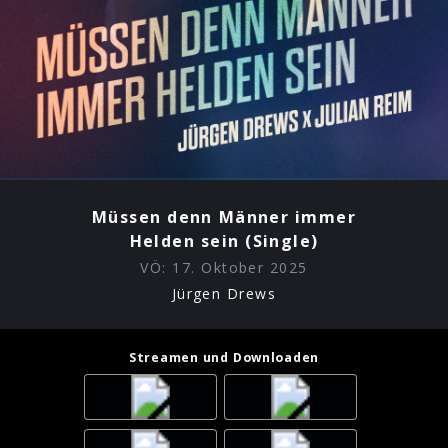
Müssen denn Männer immer
Helden sein (Single)
VÖ:
17. Oktober 2025
Jürgen Drews
Streamen und Downloaden