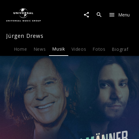
Jürgen
Drews
Menu
|
Musik
|
Jürgen Drews
Müssen
denn
Männer
Home
News
Musik
Videos
Fotos
Biografie
immer
Helden
sein
(Single)