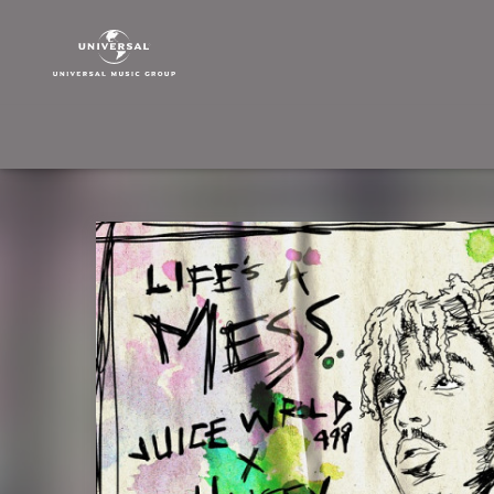
Juice
WRLD
|
Musik
|
Life's
A
Mess