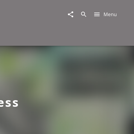
Menu
ess